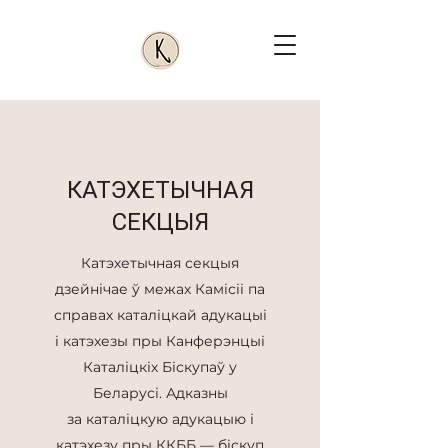
КАТЭХЕТЫЧНАЯ
СЕКЦЫЯ
Катэхетычная секцыя
дзейнічае ў межах Камісіі па
справах каталіцкай адукацыі
і катэхезы пры Канферэнцыі
Каталіцкіх Біскупаў у
Беларусі. Адказны
за каталіцкую адукацыю і
катэхезу пры ККББ — біскуп