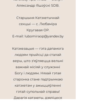
Аляксандр Яшэўскi SDB.
Старшыня Катэхетычнай
секцыі — с. Любаміра
Кругавая OP.
E-mail:
lubomiraop@yandex.by
Катэхезацыя — гэта дапамога
людзям прыйсці да сталай
веры, што з'яўляецца вельмі
важнай місіяй у служэнні
Богу і людзям. Няхай гэтая
старонка стане падтрымкаю
катэхетам у ажыццяўленні
гэтай супольнай справы!
Дарагія катэхеты, дзяліцеся
вопытам і дасылайце свае